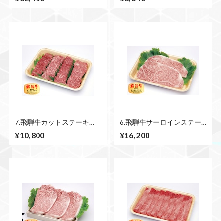
7.飛騨牛カットステーキ
6.飛騨牛サーロインステー
（モモ・ロース）600ｇ
キ 250ｇ×2枚 500ｇ
¥10,800
¥16,200