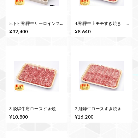
5.トビ飛騨牛サーロインス
4.飛騨牛上モモすき焼き
テーキ3枚 750ｇ
500ｇ
¥32,400
¥8,640
3.飛騨牛肩ロースすき焼
2.飛騨牛ロースすき焼き
き 500ｇ
500ｇ
¥10,800
¥16,200