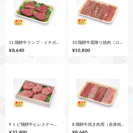
11.飛騨牛ランプ・イチボス
10.飛騨牛霜降り焼肉（ロー
テーキ（3~4枚） 750ｇ
ス）500ｇ
¥8,640
¥10,800
9.トビ飛騨牛ヒレステー
8.飛騨牛焼き肉用（赤身焼
キ 750ｇ
肉・霜降り焼肉） 500ｇ
¥32,400
¥8,640