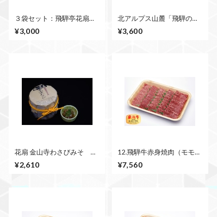
３袋セット：飛騨亭花扇の
北アルプス山麓「飛騨の
「青ほうじ茶」
水」1ケース【500㎖×24本
¥3,000
¥3,600
入】
花扇 金山寺わさびみそ
12.飛騨牛赤身焼肉（モモ）
150ｇ×3個セット
500ｇ
¥2,610
¥7,560