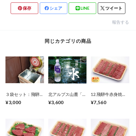
保存
シェア
LINE
ツイート
報告する
同じカテゴリの商品
３袋セット：飛騨亭
北アルプス山麓「飛
12.飛騨牛赤身焼肉
花扇の「青ほうじ
騨の水」1ケース
（モモ）500ｇ
¥3,000
¥3,600
¥7,560
茶」
【500㎖×24本入】