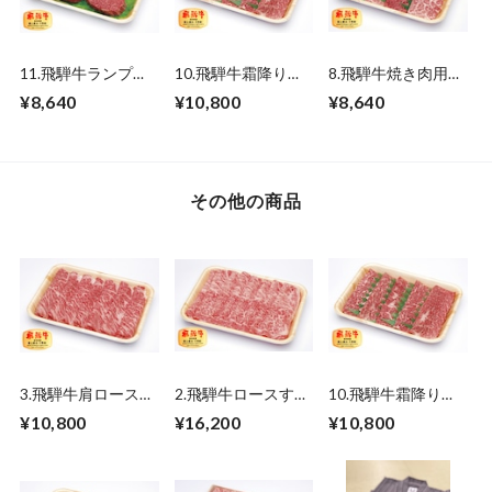
11.飛騨牛ランプ・
10.飛騨牛霜降り焼
8.飛騨牛焼き肉用
イチボステーキ
肉（ロース）500ｇ
（赤身焼肉・霜降り
¥8,640
¥10,800
¥8,640
（3~4枚） 750ｇ
焼肉） 500ｇ
その他の商品
3.飛騨牛肩ロースす
2.飛騨牛ロースすき
10.飛騨牛霜降り焼
き焼き 500ｇ
焼き 500ｇ
肉（ロース）500ｇ
¥10,800
¥16,200
¥10,800