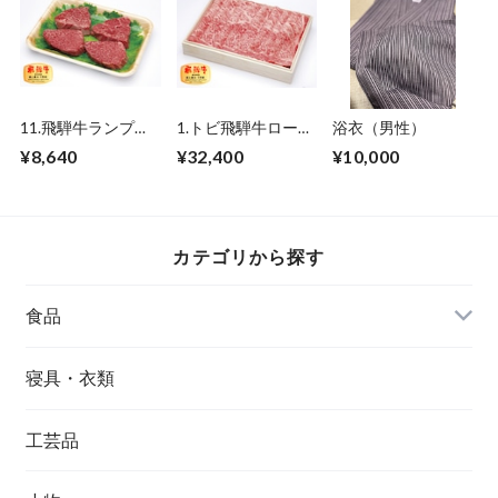
11.飛騨牛ランプ・
1.トビ飛騨牛ロース
浴衣（男性）
イチボステーキ
すき焼、しゃぶしゃ
¥8,640
¥32,400
¥10,000
（3~4枚） 750ｇ
ぶ 750ｇ
カテゴリから探す
食品
寝具・衣類
工芸品