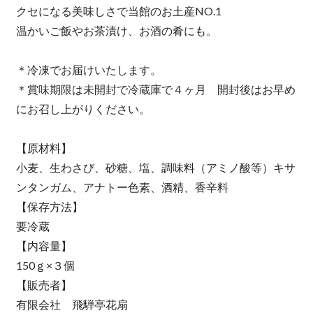
クセになる美味しさで当館のお土産NO.1
温かいご飯やお茶漬け、お酒の肴にも。
＊冷凍でお届けいたします。
＊賞味期限は未開封で冷蔵庫で４ヶ月 開封後はお早め
にお召し上がりください。
【原材料】
小麦、生わさび、砂糖、塩、調味料（アミノ酸等）キサ
ンタンガム、アナトー色素、酒精、香辛料
【保存方法】
要冷蔵
【内容量】
150ｇ×３個
【販売者】
有限会社 飛騨亭花扇