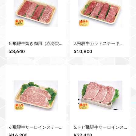
8.飛騨牛焼き肉用（赤身焼
7.飛騨牛カットステーキ
肉・霜降り焼肉） 500ｇ
（モモ・ロース）600ｇ
¥8,640
¥10,800
6.飛騨牛サーロインステー
5.トビ飛騨牛サーロインス
キ 250ｇ×2枚 500ｇ
テーキ3枚 750ｇ
¥16,200
¥32,400