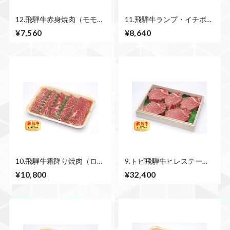
12.飛騨牛赤身焼肉（モモ）
11.飛騨牛ランプ・イチボス
500ｇ
テーキ（3~4枚） 750ｇ
¥7,560
¥8,640
10.飛騨牛霜降り焼肉（ロー
9.トビ飛騨牛ヒレステー
ス）500ｇ
キ 750ｇ
¥10,800
¥32,400