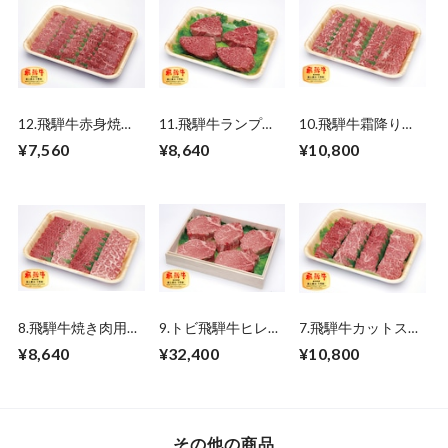
12.飛騨牛赤身焼肉
11.飛騨牛ランプ・
10.飛騨牛霜降り焼
（モモ）500ｇ
イチボステーキ
肉（ロース）500ｇ
¥7,560
¥8,640
¥10,800
（3~4枚） 750ｇ
8.飛騨牛焼き肉用
9.トビ飛騨牛ヒレス
7.飛騨牛カットステ
（赤身焼肉・霜降り
テーキ 750ｇ
ーキ（モモ・ロー
¥8,640
¥32,400
¥10,800
焼肉） 500ｇ
ス）600ｇ
その他の商品