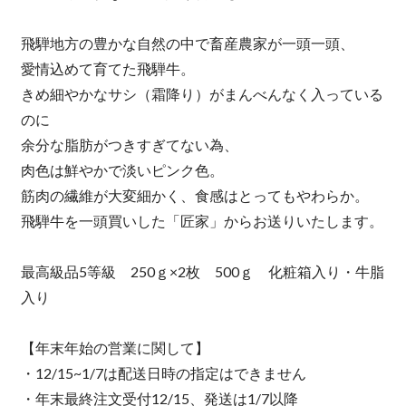
飛騨地方の豊かな自然の中で畜産農家が一頭一頭、
愛情込めて育てた飛騨牛。
きめ細やかなサシ（霜降り）がまんべんなく入っている
のに
余分な脂肪がつきすぎてない為、
肉色は鮮やかで淡いピンク色。
筋肉の繊維が大変細かく、食感はとってもやわらか。
飛騨牛を一頭買いした「匠家」からお送りいたします。
最高級品5等級 250ｇ×2枚 500ｇ 化粧箱入り・牛脂
入り
【年末年始の営業に関して】
・12/15~1/7は配送日時の指定はできません
・年末最終注文受付12/15、発送は1/7以降