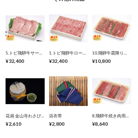
5.トビ飛騨牛サーロ
1.トビ飛騨牛ロース
10.飛騨牛霜降り焼
インステーキ3枚
すき焼、しゃぶしゃ
肉（ロース）500ｇ
¥32,400
¥32,400
¥10,800
750ｇ
ぶ 750ｇ
花扇 金山寺わさび
浴衣帯
8.飛騨牛焼き肉用
みそ 150ｇ×3個セ
（赤身焼肉・霜降り
¥2,610
¥2,800
¥8,640
ット
焼肉） 500ｇ