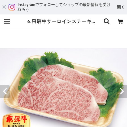
Instagramでフォローしてショップの最新情報を受け
開く
取ろう
6.飛騨牛サーロインステーキ 250ｇ×2枚 500ｇ | 飛騨亭花扇オンラインショップ