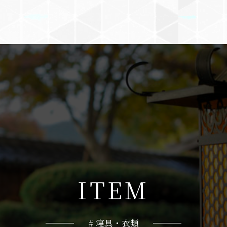
I
T
E
M
# 寝具・衣類