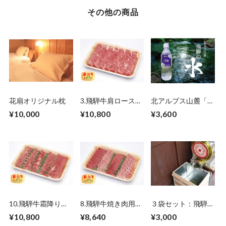
その他の商品
花扇オリジナル枕
3.飛騨牛肩ロースす
北アルプス山麓「飛
き焼き 500ｇ
騨の水」1ケース
¥10,000
¥10,800
¥3,600
【500㎖×24本入】
10.飛騨牛霜降り焼
8.飛騨牛焼き肉用
３袋セット：飛騨亭
肉（ロース）500ｇ
（赤身焼肉・霜降り
花扇の「青ほうじ
¥10,800
¥8,640
¥3,000
焼肉） 500ｇ
茶」