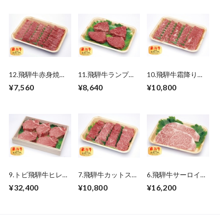
12.飛騨牛赤身焼肉
11.飛騨牛ランプ・
10.飛騨牛霜降り焼
（モモ）500ｇ
イチボステーキ
肉（ロース）500ｇ
¥7,560
¥8,640
¥10,800
（3~4枚） 750ｇ
9.トビ飛騨牛ヒレス
7.飛騨牛カットステ
6.飛騨牛サーロイン
テーキ 750ｇ
ーキ（モモ・ロー
ステーキ 250ｇ×2
¥32,400
¥10,800
¥16,200
ス）600ｇ
枚 500ｇ