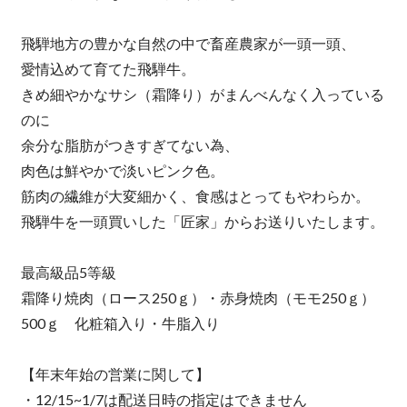
飛騨地方の豊かな自然の中で畜産農家が一頭一頭、
愛情込めて育てた飛騨牛。
きめ細やかなサシ（霜降り）がまんべんなく入っている
のに
余分な脂肪がつきすぎてない為、
肉色は鮮やかで淡いピンク色。
筋肉の繊維が大変細かく、食感はとってもやわらか。
飛騨牛を一頭買いした「匠家」からお送りいたします。
最高級品5等級
霜降り焼肉（ロース250ｇ）・赤身焼肉（モモ250ｇ）
500ｇ 化粧箱入り・牛脂入り
【年末年始の営業に関して】
・12/15~1/7は配送日時の指定はできません